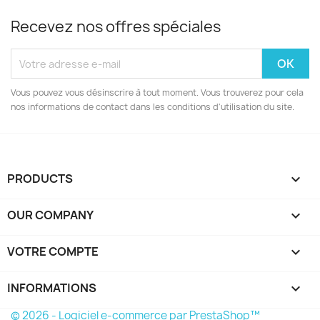
Recevez nos offres spéciales
Vous pouvez vous désinscrire à tout moment. Vous trouverez pour cela
nos informations de contact dans les conditions d'utilisation du site.
PRODUCTS

OUR COMPANY

VOTRE COMPTE

INFORMATIONS
keyboard_arrow_down
© 2026 - Logiciel e-commerce par PrestaShop™