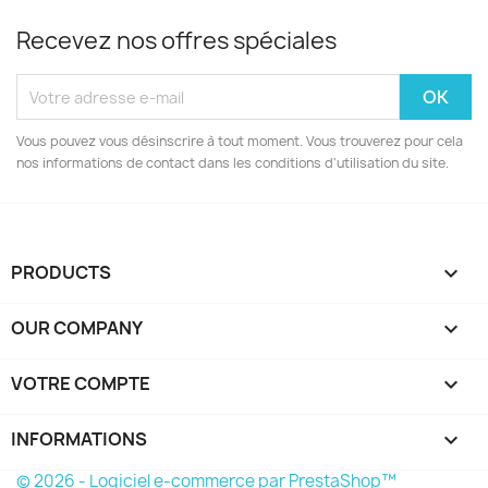
Recevez nos offres spéciales
Vous pouvez vous désinscrire à tout moment. Vous trouverez pour cela
nos informations de contact dans les conditions d'utilisation du site.
PRODUCTS

OUR COMPANY

VOTRE COMPTE

INFORMATIONS
keyboard_arrow_down
© 2026 - Logiciel e-commerce par PrestaShop™