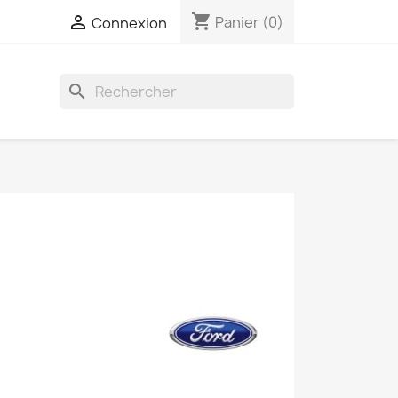
shopping_cart

Panier
(0)
Connexion
search