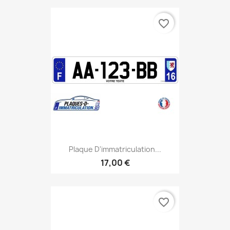
favorite_border
Plaque D'immatriculation...
17,00 €
favorite_border