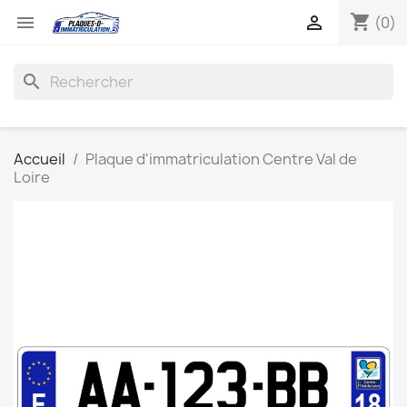
shopping_cart


(0)
search
Accueil
Plaque d'immatriculation Centre Val de
Loire