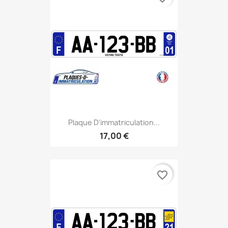
Plaque D'immatriculation...
17,00 €
favorite_border