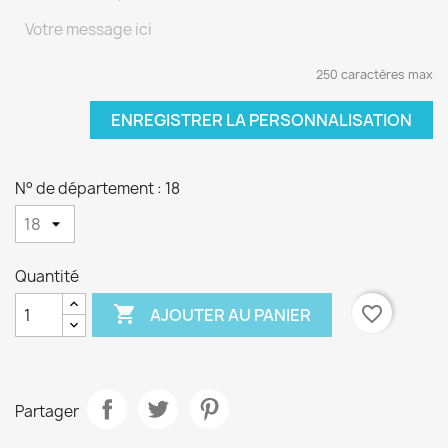
250 caractères max
ENREGISTRER LA PERSONNALISATION
N° de département : 18
Quantité

favorite_border
AJOUTER AU PANIER
Partager