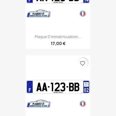
Plaque D'immatriculation...
17,00 €
favorite_border