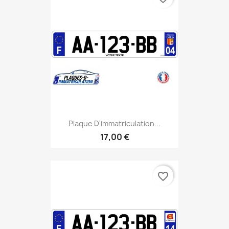
Plaque D'immatriculation...
17,00 €
favorite_border